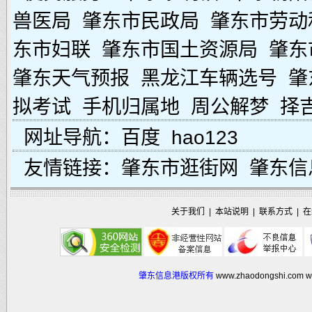
兽医局
肇东市民政局
肇东市劳动
东市妇联
肇东市国土资源局
肇东
肇东天气预报
黑龙江车辆选号
肇
拟考试
手机归属地
周公解梦
择
网址导航：
百度
hao123
友情链接：
肇东市逛街网
肇东信
关于我们
|
本站说明
|
联系方式
|
在
肇东信息港版权所有
www.zhaodongshi.com
w