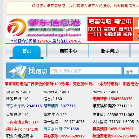
欢迎访问肇东信息港，我们竭诚为肇东人民服务，随时随地浏览和
火警热线:119
急救 中心:120
电业局：95598 7714063
本站日均访问量:
1
2476
人,当前在线:
2476
人
第一医院：120 7714075
人民医院: 7713311 599512
市内电话查询：114
自来水公司:
7791568
机票预订:0455-6987567
疾控中心:
7714108
首页
商铺中心
新手帮助
职业介绍:招商中
爱心家政:0455-6620919
福逸安老院:0455-2953889
汽车抢修:招商中
通地漏:0455-5980332
法律服务:招商中
婚姻介绍:招商中
液 化 气:招商中
电脑培训:15945066378
全部
婚庆庆典:招商中
快递服务:招商中
专业刷墙:15945980325
肇东常用电话
广告位低价招商:100元/年，变色加50元。（本月特惠价） 加盟电话:159
纯 净 水:招商中
蛋糕预定:招商中
房产中介:招商中
匪警热线:110
信息台:160
电脑维修:15945066378
肇东火车站:
2946115
凯蒂酒店:
5977776
肇东福和酒店: 7711111
火警热线:119
急救 中心:120
电业局：95598 7714063
第一医院：120 7714075
人民医院: 7713311 599512
市内电话查询：114
自来水公司:
7791568
机票预订:0455-6987567
疾控中心:
7714108
职业介绍:招商中
爱心家政:0455-6620919
福逸安老院:0455-2953889
汽车抢修:招商中
通地漏:0455-5980332
法律服务:招商中