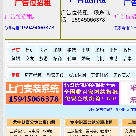
广告位招租
广
广告位招租。联系电
广告位招租。
广告位
话：15945066378
:
15945066378
:1
联系电话
联系电话
首页
售房
房产
求租
招聘
出租
求购
出售
收售
征婚
交友
旅游
招商
代理
婚庆
商机
求助
启事
商铺
房产建筑
餐饮美食
娱乐休闲
宾馆住宿
美容美发
其它店铺
如何发布信息？
如何固定在
龙宇财富公馆公寓出租
龙宇财富公馆公寓出租
二道
二道街北，带电梯，取暖好，
二道街北，带电梯，取暖好，
交通便