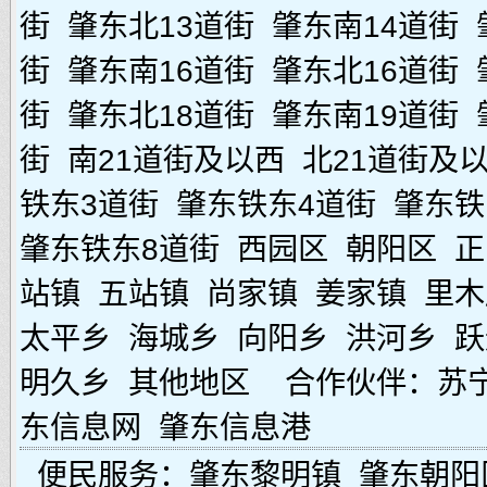
街
肇东北13道街
肇东南14道街
街
肇东南16道街
肇东北16道街
街
肇东北18道街
肇东南19道街
街
南21道街及以西
北21道街及
铁东3道街
肇东铁东4道街
肇东铁
肇东铁东8道街
西园区
朝阳区
正
站镇
五站镇
尚家镇
姜家镇
里木
太平乡
海城乡
向阳乡
洪河乡
跃
明久乡
其他地区
合作伙伴：
苏
东信息网
肇东信息港
便民服务：
肇东黎明镇
肇东朝阳