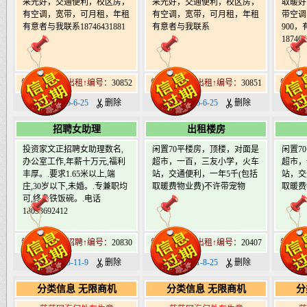
采光好，交通便利，校区房，
采光好，交通便利，校区房，
取暖好
有空调，宽带，可月租，年租
有空调，宽带，可月租，年租
带空调
有意者与我联系18746431881
有意者与我联系
900
187464
肇东北2道街出租↑编号：
30852
肇东北2道街出租↑编号：
30851
肇东北
日期：2026-6-25
删除
日期：2026-6-25
删除
日期：
招聘女助理
出租楼房
投资家文正招聘女助理数名,
闲置70平楼房，顶楼，对面是
闲置7
办公室工作,年薪十万元,福利
超市，一百，三友小学，火车
超市，
丰厚。.要求1.65米以上,端
站，交通便利，一年5千(包括
站，交
庄,30岁以下,未婚。.专兼职均
取暖费物业费)不许带宠物
取暖费
可,终身铁饭碗。.电话
18053692412
肇东北2道街招聘↑编号：
20830
肇东北2道街出租↑编号：
20407
肇东北
日期：2023-11-9
删除
日期：2021-8-25
删除
日期：
分类信息 无限商机
分类信息 无限商机
分