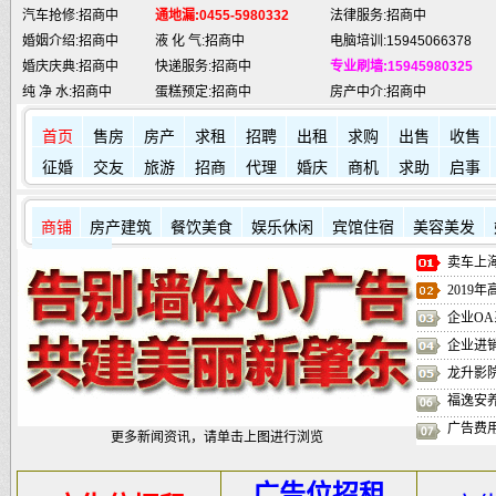
婚姻介绍:招商中
液 化 气:招商中
电脑培训:15945066378
婚庆庆典:招商中
快递服务:招商中
专业刷墙:15945980325
纯 净 水:招商中
蛋糕预定:招商中
房产中介:招商中
匪警热线:110
信息台:160
电脑维修:15945066378
肇东火车站:
2946115
凯蒂酒店:
5977776
肇东福和酒店: 7711111
首页
售房
房产
求租
招聘
出租
求购
出售
收售
征婚
交友
旅游
招商
代理
婚庆
商机
求助
启事
商铺
房产建筑
餐饮美食
娱乐休闲
宾馆住宿
美容美发
其它店铺
卖车上海
2019
企业OA
企业进
龙升影
福逸安
广告费
更多新闻资讯，请单击上图进行浏览
广告位招租