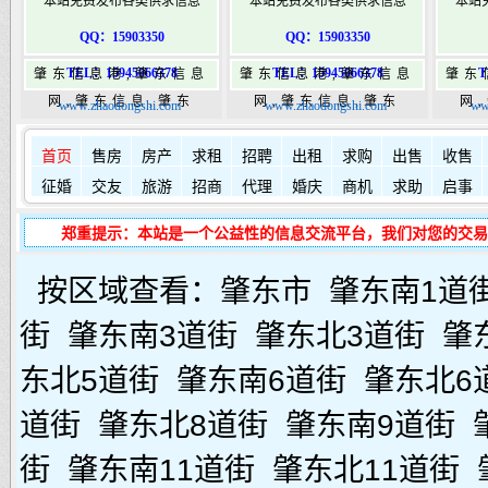
本站免费发布各类供求信息
本站免费发布各类供求信息
本站
QQ：15903350
QQ：15903350
TEL：15945066378
TEL：15945066378
T
肇东信息港,肇东信息
肇东信息港,肇东信息
肇东
网,肇东信息,肇东
网,肇东信息,肇东
网
www.zhaodongshi.com
www.zhaodongshi.com
ww
365,肇东365信息
365,肇东365信息
36
如何发布信息？
如何固定在
港|www.zhaodongshi.com
首页
售房
房产
求租
港|www.zhaodongshi.com
招聘
出租
求购
出售
港|ww
收售
征婚
交友
旅游
招商
代理
婚庆
商机
求助
启事
郑重提示：本站是一个公益性的信息交流平台，我们对您的交易
按区域查看：
肇东市
肇东南1道
街
肇东南3道街
肇东北3道街
肇
东北5道街
肇东南6道街
肇东北6
道街
肇东北8道街
肇东南9道街
街
肇东南11道街
肇东北11道街