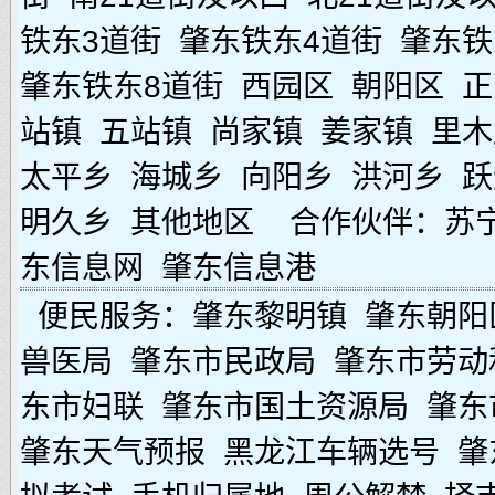
铁东3道街
肇东铁东4道街
肇东铁
肇东铁东8道街
西园区
朝阳区
正
站镇
五站镇
尚家镇
姜家镇
里木
太平乡
海城乡
向阳乡
洪河乡
跃
明久乡
其他地区
合作伙伴：
苏
东信息网
肇东信息港
便民服务：
肇东黎明镇
肇东朝阳
兽医局
肇东市民政局
肇东市劳动
东市妇联
肇东市国土资源局
肇东
肇东天气预报
黑龙江车辆选号
肇