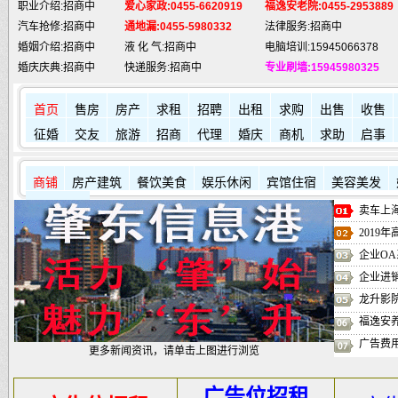
汽车抢修:招商中
通地漏:0455-5980332
法律服务:招商中
婚姻介绍:招商中
液 化 气:招商中
电脑培训:15945066378
婚庆庆典:招商中
快递服务:招商中
专业刷墙:15945980325
纯 净 水:招商中
蛋糕预定:招商中
房产中介:招商中
匪警热线:110
信息台:160
电脑维修:15945066378
首页
售房
房产
求租
招聘
出租
求购
出售
收售
肇东火车站:
2946115
凯蒂酒店:
5977776
肇东福和酒店: 7711111
征婚
交友
旅游
招商
代理
婚庆
商机
求助
启事
商铺
房产建筑
餐饮美食
娱乐休闲
宾馆住宿
美容美发
其它店铺
卖车上海
2019
企业OA
企业进
龙升影
福逸安
广告费
更多新闻资讯，请单击上图进行浏览
广告位招租