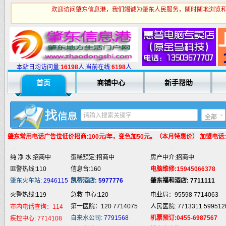
欢迎访问肇东信息港，我们竭诚为肇东人民服务，随时随地浏览和
本站日均访问量:
1
6198
人,当前在线:
6198
人
火警热线:119
急救 中心:120
电业局：95598 7714063
第一医院：120 7714075
人民医院: 7713311 599512
市内电话查询：114
首页
商铺中心
新手帮助
自来水公司:
7791568
机票预订:0455-6987567
疾控中心:
7714108
职业介绍:招商中
爱心家政:0455-6620919
福逸安老院:0455-2953889
汽车抢修:招商中
通地漏:0455-5980332
法律服务:招商中
全部
婚姻介绍:招商中
液 化 气:招商中
电脑培训:15945066378
肇东常用电话
广告位低价招商:100元/年，变色加50元。（本月特惠价） 加盟电话:159
婚庆庆典:招商中
快递服务:招商中
专业刷墙:15945980325
纯 净 水:招商中
蛋糕预定:招商中
房产中介:招商中
匪警热线:110
信息台:160
电脑维修:15945066378
肇东火车站:
2946115
凯蒂酒店:
5977776
肇东福和酒店: 7711111
火警热线:119
急救 中心:120
电业局：95598 7714063
第一医院：120 7714075
人民医院: 7713311 599512
市内电话查询：114
自来水公司:
7791568
机票预订:0455-6987567
疾控中心:
7714108
职业介绍:招商中
爱心家政:0455-6620919
福逸安老院:0455-2953889