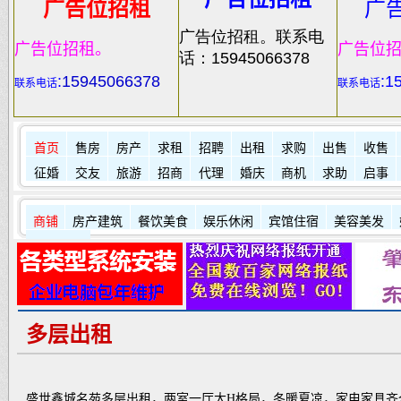
广告位招租
广
广告位招租。联系电
广告位招租。
广告位
话：15945066378
:
15945066378
:1
联系电话
联系电话
首页
售房
房产
求租
招聘
出租
求购
出售
收售
征婚
交友
旅游
招商
代理
婚庆
商机
求助
启事
商铺
房产建筑
餐饮美食
娱乐休闲
宾馆住宿
美容美发
其它店铺
多层出租
盛世鑫城名苑多层出租，两室一厅大H格局，冬暖夏凉，家电家具齐