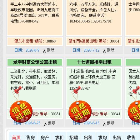
学二中八中附近有大型超市，
六楼，79平方米，光线好，通
士单间
早晚夜市花园，正阳九道街工
风好，设备齐全，拎包入住，
步1380
商局3号楼10单元301室，联系
价格便宜。 联系电话：
电话13704884542
18345138645 13204575701
肇东市出租↑编号：
30868
肇东南6道街出租↑编号：
30861
肇东北
日期：2026-8-9
删除
日期：2026-7-12
删除
日期：
龙宇财富公馆公寓出租
十七道街楼房出租
二道街北，带电梯，取暖好，
十七道街楼房出租 地址:中央
因本人
采光好，交通便利，校区房，
红超市楼上环保大厦三楼 面
铺出租
有空调，宽带，可月租，年租
积:105平 联系电话:
优越，
有意者与我联系
13521383767
全，接
话：180
肇东北2道街出租↑编号：
30851
肇东南17道街出租↑编号：
30841
肇东
日期：2026-6-25
删除
日期：2026-6-15
删除
日期：
首页
售房
房产
求租
招聘
出租
求购
出售
收售