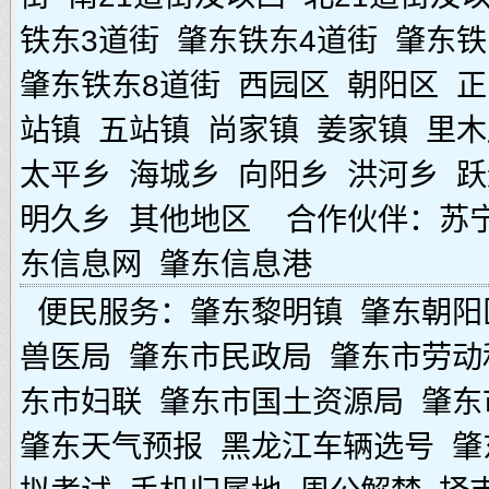
铁东3道街
肇东铁东4道街
肇东铁
肇东铁东8道街
西园区
朝阳区
正
站镇
五站镇
尚家镇
姜家镇
里木
太平乡
海城乡
向阳乡
洪河乡
跃
明久乡
其他地区
合作伙伴：
苏
东信息网
肇东信息港
便民服务：
肇东黎明镇
肇东朝阳
兽医局
肇东市民政局
肇东市劳动
东市妇联
肇东市国土资源局
肇东
肇东天气预报
黑龙江车辆选号
肇