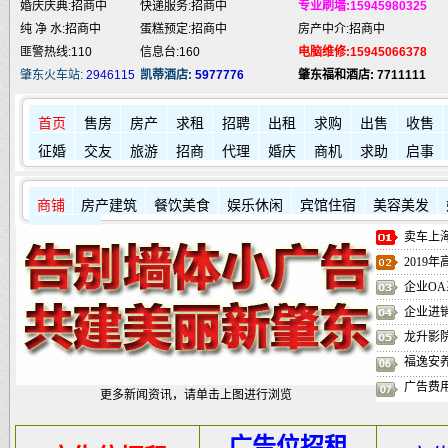
婚庆庆典:招商中
快递服务:招商中
专业刷墙:15945980325
纯 净 水:招商中
蛋糕预定:招商中
房产中介:招商中
匪警热线:110
信息台:160
电脑维修:15945066378
肇东火车站:
2946115
凯蒂酒店:
5977776
肇东福和酒店: 7711111
首页
售房
房产
求租
招聘
出租
求购
出售
收售
征婚
交友
旅游
招商
代理
婚庆
商机
求助
启事
商铺
房产建筑
餐饮美食
娱乐休闲
宾馆住宿
美容美发
其它店铺
卖车上海
2019
企业OA
企业进
龙升影
福逸安
广告费
更多新闻资讯，请单击上图进行浏览
广告位招租