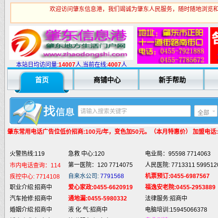
欢迎访问肇东信息港，我们竭诚为肇东人民服务，随时随地浏览和
火警热线:119
急救 中心:120
电业局：95598 7714063
第一医院：120 7714075
人民医院: 7713311 599512
市内电话查询：114
自来水公司:
7791568
机票预订:0455-6987567
疾控中心:
7714108
本站日均访问量:
1
4007
人,当前在线:
4007
人
职业介绍:招商中
爱心家政:0455-6620919
福逸安老院:0455-2953889
首页
商铺中心
新手帮助
汽车抢修:招商中
通地漏:0455-5980332
法律服务:招商中
婚姻介绍:招商中
液 化 气:招商中
电脑培训:15945066378
婚庆庆典:招商中
快递服务:招商中
专业刷墙:15945980325
全部
纯 净 水:招商中
蛋糕预定:招商中
房产中介:招商中
匪警热线:110
信息台:160
电脑维修:15945066378
肇东常用电话
广告位低价招商:100元/年，变色加50元。（本月特惠价） 加盟电话:159
肇东火车站:
2946115
凯蒂酒店:
5977776
肇东福和酒店: 7711111
火警热线:119
急救 中心:120
电业局：95598 7714063
第一医院：120 7714075
人民医院: 7713311 599512
市内电话查询：114
自来水公司:
7791568
机票预订:0455-6987567
疾控中心:
7714108
职业介绍:招商中
爱心家政:0455-6620919
福逸安老院:0455-2953889
汽车抢修:招商中
通地漏:0455-5980332
法律服务:招商中
婚姻介绍:招商中
液 化 气:招商中
电脑培训:15945066378