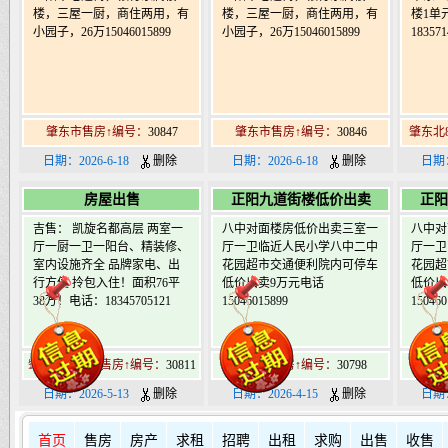
楼，三屋一厨，商住两用，有
楼，三屋一厨，商住两用，有
楼1单元
小园子，26万15046015899
小园子，26万15046015899
183571
肇东市售房↑编号：
30847
肇东市售房↑编号：
30846
肇东北
日期：2026-6-18
删除
日期：2026-6-18
删除
日期：
房屋出售
正阳九道街楼低价出卖
正阳
吉售： 凯旋名都高层 两室一
八中对面楼房低价出卖三室一
八中对
厅一厨一卫一阳台、精装修、
厅一卫临近人民小学八中二中
厅一卫
室内设施齐全 品牌家电、出
花园超市交通便利院内可停车
花园超
行方便 拎包入住！面积76平
低价出卖9万元电话
低价出
38万！电话：18345705121
15046015899
150460
肇东北17道街售房↑编号：
30811
肇东市售房↑编号：
30798
肇东
日期：2026-5-13
删除
日期：2026-4-15
删除
日期：
首页
售房
房产
求租
招聘
出租
求购
出售
收售