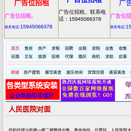
广告位招租
广
广告位招租。联系电
广告位招租。
广告位
话：15945066378
:
15945066378
:1
联系电话
联系电话
首页
售房
房产
求租
招聘
出租
求购
出售
收售
征婚
交友
旅游
招商
代理
婚庆
商机
求助
启事
商铺
房产建筑
餐饮美食
娱乐休闲
宾馆住宿
美容美发
其它店铺
人民医院对面
佳和欣城20号楼一楼二楼整体出售，黄金地段，位置好，人民医院